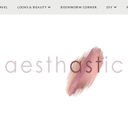
AVEL
LOOKS & BEAUTY
HOME
LIFESTYLE
BOOKWORM CORNER
TRAVEL
LOOKS & BEAUTY
DIY