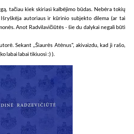
gą, tačiau kiek skiriasi kalbėjimo būdas. Nebėra tokių
 Išryškėja autoriaus ir kūrinio subjekto dilema (ar tai
 žmonės. Anot Radvilavičiūtės - šie du dalykai negali būti
torė. Sekant ,,Šiaurės Atėnus", akivaizdu, kad ji rašo,
labai labai tikiuosi :) ).