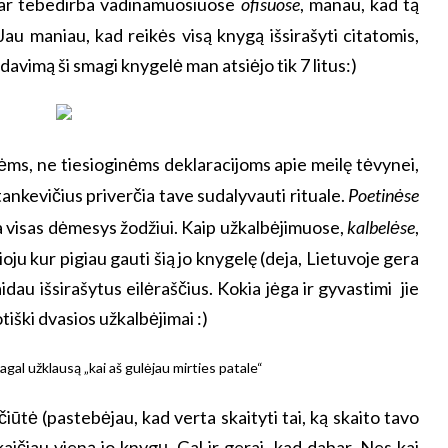
ęs ar tebedirba vadinamuosiuose
ofisuose
, manau, kad tą
 Jau maniau, kad reikės visą knygą išsirašyti citatomis,
davimą ši smagi knygelė man atsiėjo tik 7 litus:)
utėms, ne tiesioginėms deklaracijoms apie meilę tėvynei,
ankevičius priverčia tave sudalyvauti rituale.
Poetinėse
Čia visas dėmesys žodžiui. Kaip užkalbėjimuose,
kalbelėse
,
ioju kur pigiau gauti šią jo knygelę (deja, Lietuvoje gera
dau išsirašytus eilėraščius. Kokia jėga ir gyvastimi jie
tiški dvasios užkalbėjimai :)
čiūtė (pastebėjau, kad verta skaityti tai, ką skaito tavo
aičiau vieną jo knygų. Gal ir gerai, kad dabar. Nes kai