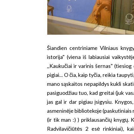
Šiandien centriniame Vilniaus knygy
istorija" (viena iš labiausiai vaikys
,,Kaukučiai ir varinis šernas" (tiesio
pigiai... O čia, kaip tyčia, reikia taupyt
mano sąskaitos nepapildys kukli skatin
pasiguodžiau tuo, kad greitai (juk vas
jas gal ir dar pigiau įsigysiu. Knygo
asmeninėje bibliotekoje (paskutiniai
(ir tik man :) ) priklausančių knygų. 
Radvilavičiūtės 2 esė rinkiniai), ka