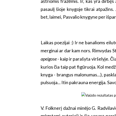
aštriomis frazėmis. Ir, kas yra dirb
pasaulį šioje knygoje tikrai atpažins.
bet, laimei, Pasvalio knygyne per išpar
Laikas poezijai :) Ir ne banalioms eil
merginai ar dar kam nors. Rimvydas St
apeigose
- kaip ir parašyta viršelyje. 
kurios čia taip pat figūruoja. Kol medž
knyga - brangus malonumas...), pasklai
pulsuoja... Itin pakrauna energija. Savo
V. Folknerį dažnai minėjo G. Radvilavi
mėgstami autoriai) ir šią vasarą persk