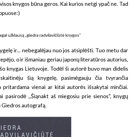
e visos knygos būna geros. Kai kurios netgi ypač ne. Tad
 topuose:)
gelę ir... nebegalėjau nuo jos atsiplėšti. Tuo metu dar
vepėjo, o ir išmaniau geriau japonų literatūros autorius,
ašo knygas Lietuvoje. Todėl ši autorė buvo man didelis
skaitinėju šią knygelę, pasimėgauju čia tvyrančia
a pritardama vienai ar kitai autorės išsakytai minčiai.
i pasirodė ,,Šiąnakt aš miegosiu prie sienos", knygų
au Giedros autografą.