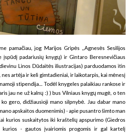
ne pamačiau, jog Marijos Gripės ,,Agnesės Sesilijos
tėje įspūdį padariusių knygų) ir Gintaro Beresnevičiaus
g dievinu Linos Dūdaitės iliustracijas) parduodamos itin
i, nes artėja ir keli gimtadieniai, ir laikotarpis, kai mėnesį
amoji stipendija... Todėl knygeles palaikiau rankose ir
aris jau ne už kalnų :) ) bus Vilniaus knygų mugė, o ten
s, ko gero, didžiausioji mano silpnybė. Jau dabar mano
s mano apskaitos duomenimis) - apie pusantro šimto man
Kai kurios suskaitytos iki kraštelių apspurimo (Giedros
i kurios - gautos įvairiomis progomis ir gal kartelį