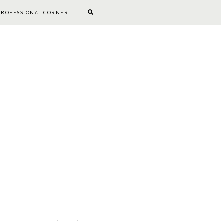
PROFESSIONAL CORNER
BOOKWORM CORNER
DIY
PROFESSIONAL CORNER