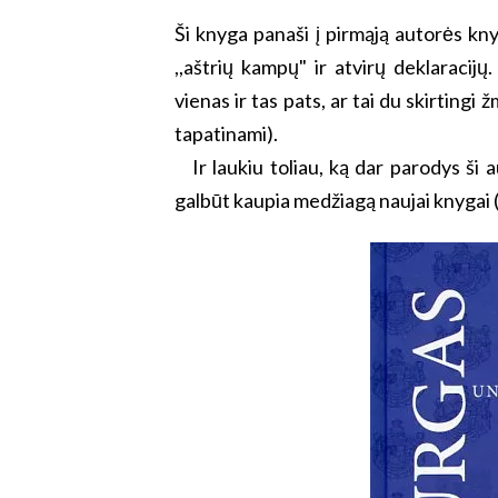
Ši knyga panaši į pirmąją autorės kny
,,aštrių kampų" ir atvirų deklaracijų.
vienas ir tas pats, ar tai du skirtingi
tapatinami).
Ir laukiu toliau, ką dar parodys ši au
galbūt kaupia medžiagą naujai knygai (ko 