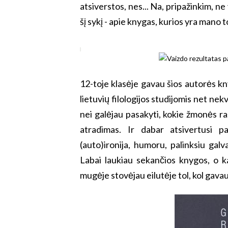
atsiverstos, nes... Na, pripažinkim, n
šį sykį - apie knygas, kurios yra mano
12-toje klasėje gavau šios autorės kny
lietuvių filologijos studijomis net nek
nei galėjau pasakyti, kokie žmonės r
atradimas. Ir dabar atsivertusi pa
(auto)ironija, humoru, palinksiu galv
Labai laukiau sekančios knygos, o ka
mugėje stovėjau eilutėje tol, kol gav