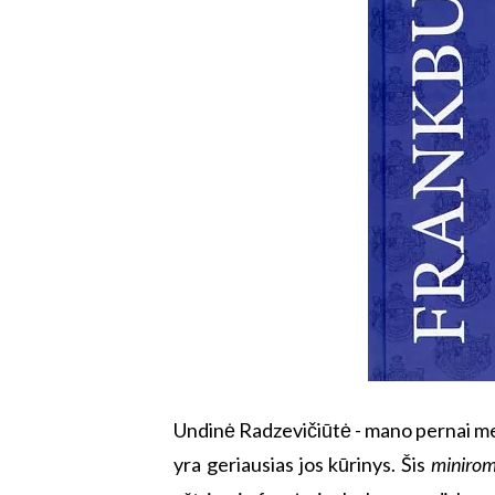
Undinė Radzevičiūtė - mano pernai met
yra geriausias jos kūrinys. Šis
miniro