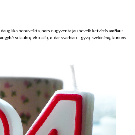
k daug liko nenuveikta, nors nugyventa jau beveik ketvirtis amžiaus...
daugybė sulauktų virtualių, o dar svarbiau - gyvų svekinimų, kuriuos