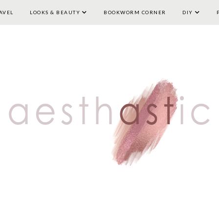
AVEL
LOOKS & BEAUTY
HOME
LIFESTYLE
BOOKWORM CORNER
TRAVEL
LOOKS & BEAUTY
DIY