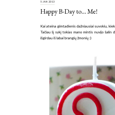
5 JAN 2013
Happy B-Day to... Me!
Kai ateina gimtadienis dažniausiai suvokiu, kie
Tačiau šį sykį tokias mano mintis nuvijo šalin 
išgirdau iš labai brangių žmonių :)