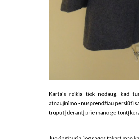
Kartais reikia tiek nedaug, kad tu
atnaujinimo - nusprendžiau persiūti sag
truputį derantį prie mano geltonų ker
Juokingiausia, jog sagos tąkart man k