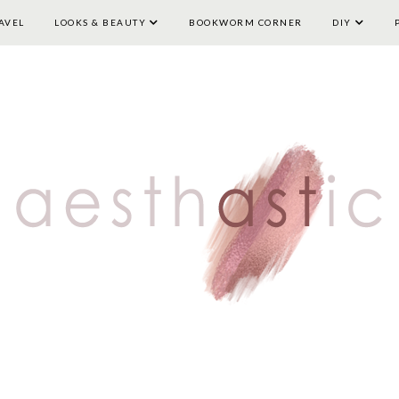
AVEL
LOOKS & BEAUTY
HOME
LIFESTYLE
BOOKWORM CORNER
TRAVEL
LOOKS & BEAUTY
DIY