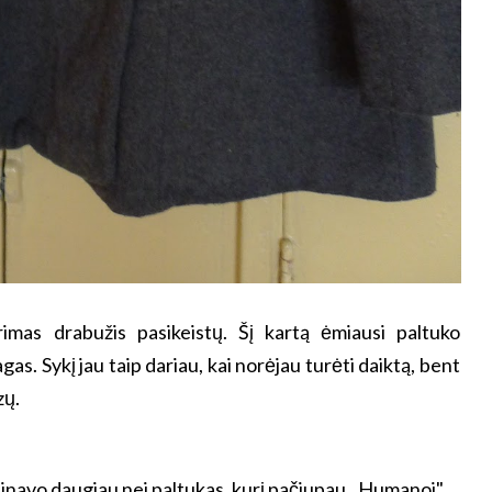
rimas drabužis pasikeistų. Šį kartą ėmiausi paltuko
as. Sykį jau taip dariau, kai norėjau turėti daiktą, bent
zų.
ainavo daugiau nei paltukas, kurį pačiupau ,,Humanoj".