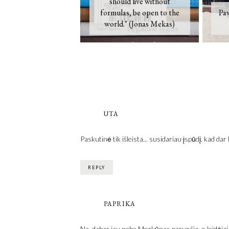
should live without
formulas, be open to the
Pav
world." (Jonas Mekas)
UTA
Paskutinė tik išleista... susidariau įspūdį, kad 
REPLY
PAPRIKA
Na, dabar jau nebe Morkūnas paruošia, o leidėjai...