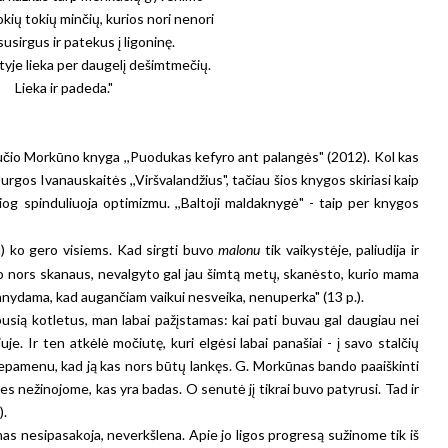
iokių tokių minčių, kurios nori nenori
susirgus ir patekus į ligoninę.
tyje lieka per daugelį dešimtmečių.
Lieka ir padeda."
učio Morkūno knyga ,,Puodukas kefyro ant palangės" (2012). Kol kas
urgos Ivanauskaitės ,,Viršvalandžius", tačiau šios knygos skiriasi kaip
g spinduliuoja optimizmu. ,,Baltoji maldaknygė" - taip per knygos
u) ko gero visiems. Kad sirgti buvo
malonu
tik vaikystėje, paliudija ir
 ko nors skanaus, nevalgyto gal jau šimtą metų, skanėsto, kurio mama
nydama, kad augančiam vaikui nesveika, nenuperka" (13 p.).
usią kotletus, man labai pažįstamas: kai pati buvau gal daugiau nei
je. Ir ten atkėlė močiutę, kuri elgėsi labai panašiai - į savo stalčių
nepamenu, kad ją kas nors būtų lankęs. G. Morkūnas bando paaiškinti
es nežinojome, kas yra badas. O senutė jį tikrai buvo patyrusi. Tad ir
).
nas nesipasakoja, neverkšlena. Apie jo ligos progresą sužinome tik iš