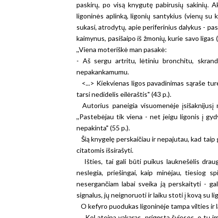
paskirų, po visą knygutę pabirusių sakinių. Ak
ligoninės aplinką, ligonių santykius (vienų su k
sukasi, atrodytų, apie periferinius dalykus - pas
kaimynus, pasišaipo iš žmonių, kurie savo ligas (
,,Viena moteriškė man pasakė:
- Aš sergu artritu, lėtiniu bronchitu, skrand
nepakankamumu.
<...> Kiekvienas ligos pavadinimas sąraše turėj
tarsi nedidelis eilėraštis" (43 p.).
Autorius paneigia visuomenėje įsišaknijusį m
,,Pastebėjau tik viena - net jeigu ligonis į gy
nepakinta" (55 p.).
Šią knygelę perskaičiau ir nepajutau, kad taip gre
citatomis išsirašyti.
Išties, tai gali būti puikus lauknešėlis draugui
neslegia, priešingai, kaip minėjau, tiesiog s
nesergančiam labai sveika ją perskaityti - ga
signalus, jų neignoruoti ir laiku stoti į kovą su li
O kefyro puodukas ligoninėje tampa vilties ir 
,,Kol ateina vakaras, prigęsta šviesos, o tu im