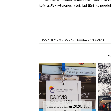
kefyru. Jis - rytdienos rytui. Tad žiūri į tą puoduką
BOOK REVIEW
,
BOOKS
,
BOOKWORM CORNER
Y
Vilnius Book Fair 2020: "You