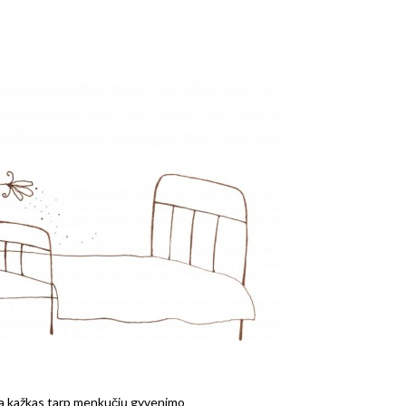
yra kažkas tarp menkučių gyvenimo