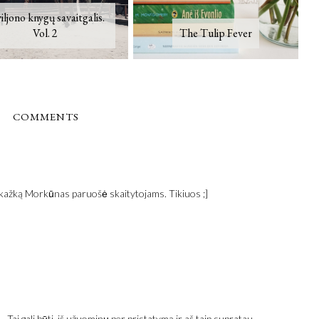
iljono knygų savaitgalis.
Vol. 2
The Tulip Fever
COMMENTS
dar kažką Morkūnas paruošė skaitytojams. Tikiuos ;]
 Tai gali būti, iš užuominų per pristatymą ir aš taip supratau.