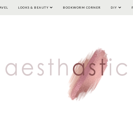
AVEL
LOOKS & BEAUTY
HOME
LIFESTYLE
BOOKWORM CORNER
TRAVEL
LOOKS & BEAUTY
DIY