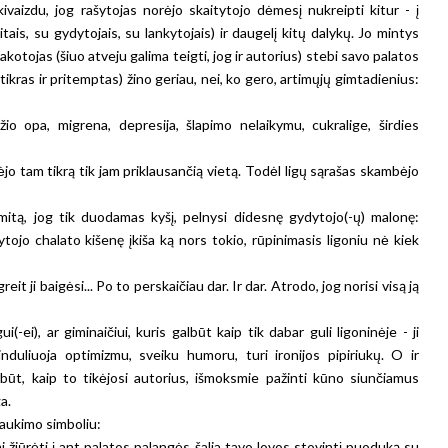
ivaizdu, jog rašytojas norėjo skaitytojo dėmesį nukreipti kitur - į
itais, su gydytojais, su lankytojais) ir daugelį kitų dalykų. Jo mintys
akotojas (šiuo atveju galima teigti, jog ir autorius) stebi savo palatos
tikras ir pritemptas) žino geriau, nei, ko gero, artimųjų gimtadienius:
žio opa, migrena, depresija, šlapimo nelaikymu, cukralige, širdies
o tam tikrą tik jam priklausančią vietą. Todėl ligų sąrašas skambėjo
itą, jog tik duodamas kyšį, pelnysi didesnę gydytojo(-ų) malonę:
dytojo chalato kišenę įkiša ką nors tokio, rūpinimasis ligoniu nė kiek
it ji baigėsi... Po to perskaičiau dar. Ir dar. Atrodo, jog norisi visą ją
(-ei), ar giminaičiui, kuris galbūt kaip tik dabar guli ligoninėje - ji
pinduliuoja optimizmu, sveiku humoru, turi ironijos pipiriukų. O ir
lbūt, kaip to tikėjosi autorius, išmoksmie pažinti kūno siunčiamus
ga.
laukimo simboliu:
i žiūrėti į ant palatos palangės šalia tavo lovos stovintį puoduką su