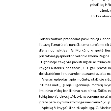
gabaliukų ir š
užgula 
To, kas atmin
Tokiais žodžiais pradedama paskutinioji Gendr
lietuvių literatūroje panašia tema turėjome tik J
diena nuo nakties - G. Morkūno knygutė tiesio
pristatymą ją apibūdino velionio žmona Regina.
Ligoninėje tekę yra pabūti (ilgiau ar trumpia
knygos autorius, nes tada: ,,<...> gali prašyti
dėl skubėjimo ir nuovargio nepagamina, arba ma
Vienas epizodas, apie močiutę, stalčiuje slėp
10-ties metų, gulėjau ligoninėje, moterų skyriu
kraudavo viską, kas likdavo nuo pietų. Tačiau 
tokių žmonių elgesį: ,,Matyt, gyvenome gerai, n
įprato pataupyti maisto blogesnei dienai" (23 p.
Apie ką ši knyga? Ji ne tik apie ligą. G. Morkū