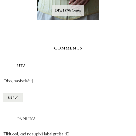
DIY: 1890s Corset
COMMENTS
UTA
Oho, pasisekė ;]
REPLY
PAPRIKA
Tikiuosi, kad nesuplyš labai greitai :D