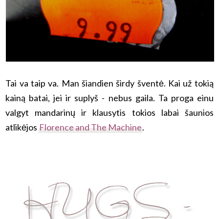
Tai va taip va. Man šiandien širdy šventė. Kai už tokią
kainą batai, jei ir suplyš - nebus gaila. Ta proga einu
valgyt mandarinų ir klausytis tokios labai šaunios
atlikėjos
Florence and The Machine
.