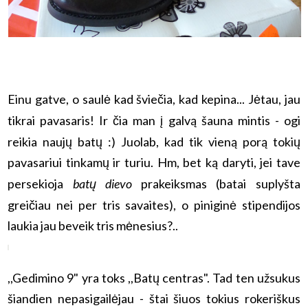
Einu gatve, o saulė kad šviečia, kad kepina... Jėtau, jau
tikrai pavasaris! Ir čia man į galvą šauna
mintis - ogi
reikia naujų batų :) Juolab, kad tik vieną porą tokių
pavasariui tinkamų ir turiu. Hm, bet ką daryti, jei tave
persekioja
batų dievo
prakeiksmas (batai suplyšta
greičiau nei per tris savaites), o piniginė stipendijos
laukia jau beveik tris mėnesius?..
,,Gedimino 9" yra toks ,,Batų centras". Tad ten užsukus
šiandien nepasigailėjau - štai šiuos tokius rokeriškus