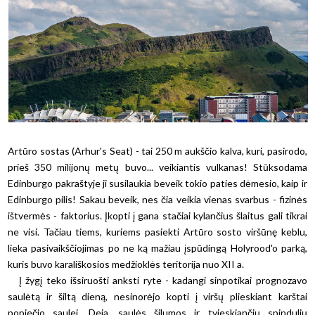
Artūro sostas (Arhur's Seat) - tai 250 m aukščio kalva, kuri, pasirodo,
prieš 350 milijonų metų buvo... veikiantis vulkanas! Stūksodama
Edinburgo pakraštyje ji susilaukia beveik tokio paties dėmesio, kaip ir
Edinburgo pilis! Sakau beveik, nes čia veikia vienas svarbus - fizinės
ištvermės - faktorius. Įkopti į gana stačiai kylančius šlaitus gali tikrai
ne visi. Tačiau tiems, kuriems pasiekti Artūro sosto viršūnę keblu,
lieka pasivaikščiojimas po ne ką mažiau įspūdingą Holyrood'o parką,
kuris buvo karališkosios medžioklės teritorija nuo XII a.
Į žygį teko išsiruošti anksti ryte - kadangi sinpotikai prognozavo
saulėtą ir šiltą dieną, nesinorėjo kopti į viršų plieskiant karštai
popiečio saulei. Deja, saulės šilumos ir tvieskiančių spindulių