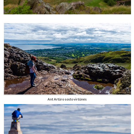
Ant Artūro sosto viršūnės