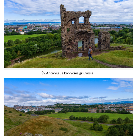
Šv. Antonijaus koplyčios griūvėsiai