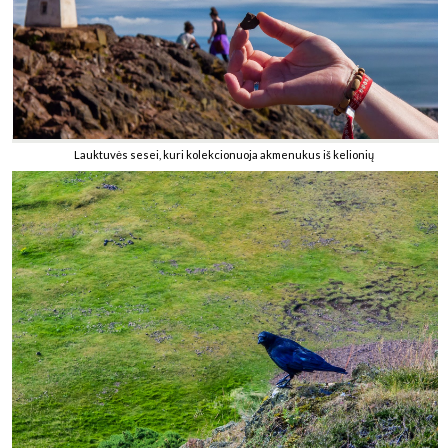
Lauktuvės sesei, kuri kolekcionuoja akmenukus iš kelionių