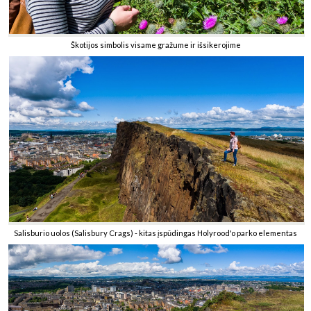
Škotijos simbolis visame gražume ir išsikerojime
Salisburio uolos (Salisbury Crags) - kitas įspūdingas Holyrood'o parko elementas