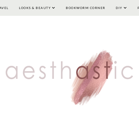
AVEL
LOOKS & BEAUTY
HOME
LIFESTYLE
BOOKWORM CORNER
TRAVEL
LOOKS & BEAUTY
DIY