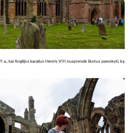
 a., kai Anglijos karalius Henris VIII nusprendė škotus pamokyti, ką
.