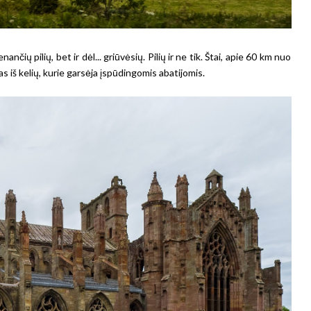
nčių pilių, bet ir dėl... griūvėsių. Pilių ir ne tik. Štai, apie 60 km nuo
s iš kelių, kurie garsėja įspūdingomis abatijomis.