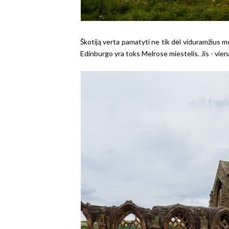
Škotiją verta pamatyti ne tik dėl viduramžius mena
Edinburgo yra toks Melrose miestelis. Jis - viena