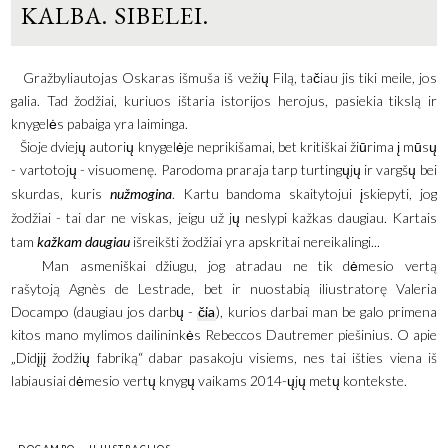
KALBA. SIBELEI.
Gražbyliautojas Oskaras išmuša iš vežių Filą, tačiau jis tiki meile, jos
galia. Tad žodžiai, kuriuos ištaria istorijos herojus, pasiekia tikslą ir
knygelės pabaiga yra laiminga.
Šioje dviejų autorių knygelėje neprikišamai, bet kritiškai žiūrima į mūsų
- vartotojų - visuomenę. Parodoma praraja tarp turtingųjų ir vargšų bei
skurdas, kuris
nužmogina
. Kartu bandoma skaitytojui įskiepyti, jog
žodžiai - tai dar ne viskas, jeigu už jų neslypi kažkas daugiau. Kartais
tam
kažkam daugiau
išreikšti žodžiai yra apskritai nereikalingi...
Man asmeniškai džiugu, jog atradau ne tik dėmesio vertą
rašytoją Agnès de Lestrade, bet ir nuostabią iliustratorę Valeria
Docampo (daugiau jos darbų -
čia
), kurios darbai man be galo primena
kitos mano mylimos dailininkės Rebeccos Dautremer piešinius. O apie
„Didįjį žodžių fabriką“ dabar pasakoju visiems, nes tai išties viena iš
labiausiai dėmesio vertų knygų vaikams 2014-ųjų metų kontekste.