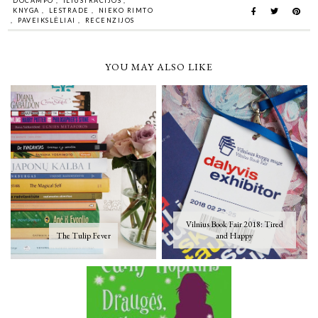
DOCAMPO
,
ILIUSTRACIJOS
,
KNYGA
,
LESTRADE
,
NIEKO RIMTO
,
PAVEIKSLĖLIAI
,
RECENZIJOS
YOU MAY ALSO LIKE
Vilnius Book Fair 2018: Tired
The Tulip Fever
and Happy