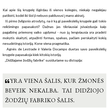
Kai apie šią knygelę išgirdau iš vienos kolegės, niekaip negalėjau
patikėti, kodėl iki šiol ji nebuvo pakliuvusi į mano akiratį.
Iš pirmo žvilgsnio atrodytų, na ir ką gi paveikslėlių knygelė gali tokio
reikšmingo papasakoti? Dažnas jas tikriausiai įsivaizduoja kaip
pagalbinę priemonę vaiko ugdymui - nuo jų lengviausia yra pradėti
mokytis skaityti, atpažinti formas, spalvas, pačiam perskaityti kokią
nesudėtingą istoriją. Kone viena pragmatika.
Agnès de Lestrade ir Valeria Docampo duetas savo paveikslėlių
knygele papasakoja kiek kitokią istoriją.
„Didžiajame žodžių fabrike“ susiduriame su distopija:
YRA VIENA ŠALIS, KUR ŽMONĖS
BEVEIK NEKALBA. TAI DIDŽIOJO
ŽODŽIŲ FABRIKO ŠALIS.