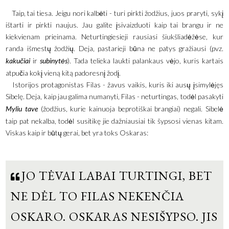
Taip, tai tiesa. Jeigu nori kalbėti - turi pirkti žodžius, juos praryti, sykį
ištarti ir pirkti naujus. Jau galite įsivaizduoti kaip tai brangu ir ne
kiekvienam prieinama. Neturtingiesieji rausiasi šiukšliadėžėse, kur
randa išmestų žodžių. Deja, pastarieji būna ne patys gražiausi (pvz.
kakučiai
ir
subinytės
). Tada telieka laukti palankaus vėjo, kuris kartais
atpučia kokį vieną kitą padoresnį žodį.
Istorijos protagonistas Filas - žavus vaikis, kuris iki ausų įsimylėjęs
Sibelę. Deja, kaip jau galima numanyti, Filas - neturtingas, todėl pasakyti
Myliu tave
(žodžius, kurie kainuoja beprotiškai brangiai) negali. Sibelė
taip pat nekalba, todėl susitikę jie dažniausiai tik šypsosi vienas kitam.
Viskas kaip ir būtų gerai, bet yra toks Oskaras:
JO TĖVAI LABAI TURTINGI, BET
NE DĖL TO FILAS NEKENČIA
OSKARO. OSKARAS NESIŠYPSO. JIS