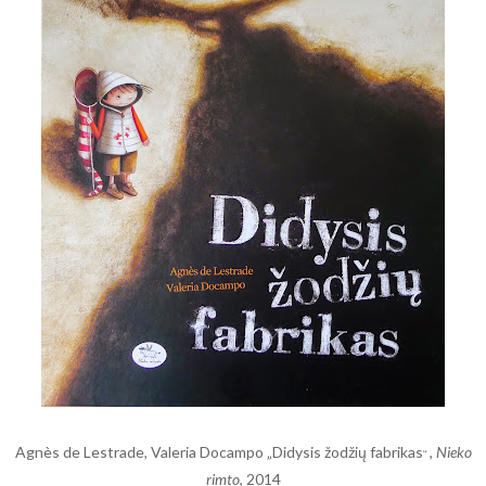
Agnès de Lestrade, Valeria Docampo „Didysis žodžių fabrikas
,
Nieko
“
rimto
, 2014