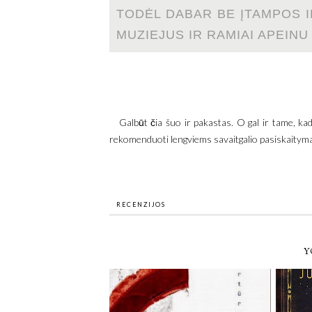
TODĖL DABAR BE ĮTAMPOS I
MUZIEJUS IR RAMIAI APEIN
Galbūt čia šuo ir pakastas. O gal ir tame, kad 
rekomenduoti lengviems savaitgalio pasiskaityma
RECENZIJOS
Y