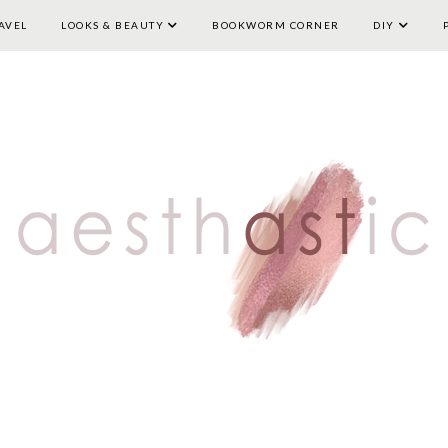
AVEL
LOOKS & BEAUTY
HOME
LIFESTYLE
BOOKWORM CORNER
TRAVEL
LOOKS & BEAUTY
DIY