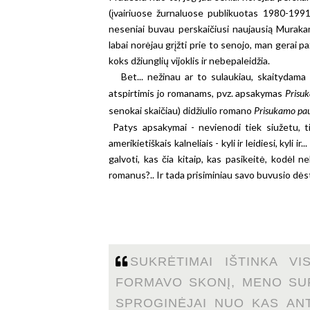
(įvairiuose žurnaluose publikuotas 1980-199
neseniai buvau perskaičiusi naujausią Muraka
labai norėjau grįžti prie to senojo, man gerai 
koks džiunglių vijoklis ir nebepaleidžia.
Bet... nežinau ar to sulaukiau, skaitydama šį
atspirtimis jo romanams, pvz. apsakymas
Prisu
senokai skaičiau) didžiulio romano
Prisukamo pau
Patys apsakymai - nevienodi tiek siužetu, t
amerikietiškais kalneliais - kyli ir leidiesi, kyli
galvoti, kas čia kitaip, kas pasikeitė, kodėl 
romanus?.. Ir tada prisiminiau savo buvusio dėst
SUKRĖTIMAI IŠTINKA V
FORMAVO SKONĮ, MENO SUP
SPROGINĖJAI NUO KAS AN