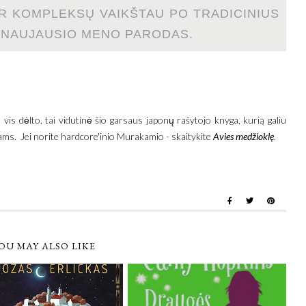
R KOMPLEKSŲ VAIKŠTAU PO TRADICINIUS
U NAUJAUSIO MENO PARODAS.
vis dėlto, tai vidutinė šio garsaus japonų rašytojo knyga, kurią galiu
ms. Jei norite hardcore'inio Murakamio - skaitykite
Avies medžioklę
.
OU MAY ALSO LIKE