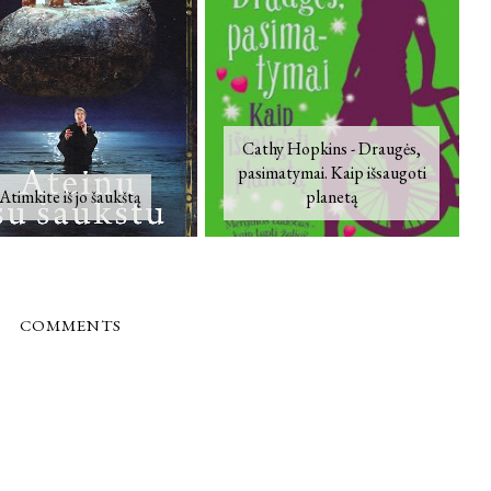
Cathy Hopkins - Draugės,
pasimatymai. Kaip išsaugoti
Atimkite iš jo šaukštą
planetą
COMMENTS