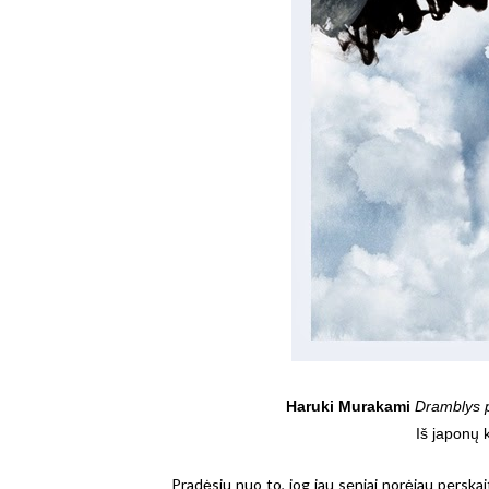
Haruki Murakami
Dramblys 
Iš japonų 
Pradėsiu nuo to, jog jau seniai norėjau perskai