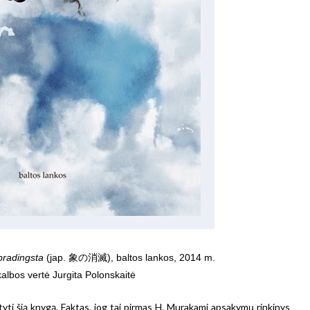
pradingsta
(jap. 象の消滅), baltos lankos, 2014 m.
kalbos vertė Jurgita Polonskait
ė
tyti šią knygą. Faktas, jog tai pirmas H. Murakami apsakymų rinkinys