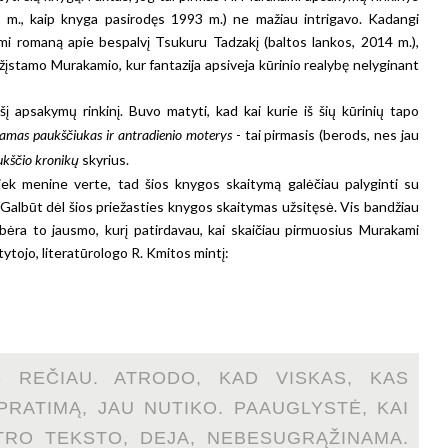
1 m., kaip knyga pasirodęs 1993 m.) ne mažiau intrigavo. Kadangi
mi romaną apie bespalvį Tsukuru Tadzakį (baltos lankos, 2014 m.),
pažįstamo Murakamio, kur fantazija apsiveja kūrinio realybę nelyginant
 apsakymų rinkinį. Buvo matyti, kad kai kurie iš šių kūrinių tapo
kamas paukščiukas ir antradienio moterys
- tai pirmasis (berods, nes jau
kščio kronikų
skyrius.
iek menine verte, tad šios knygos skaitymą galėčiau palyginti su
 ir... Galbūt dėl šios priežasties knygos skaitymas užsitęsė. Vis bandžiau
nebėra to jausmo, kurį patirdavau, kai skaičiau pirmuosius Murakami
ytojo, literatūrologo R. Kmitos mintį:
IS REČIAU. ATRODO, KAD VISKAS, KAS
RATIMĄ, JAU NUTIKO. PAAUGLYSTĖ, KAI
TRO TEKSTO, DEJA, NEBESUGRĄŽINAMA.