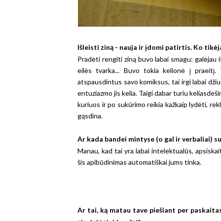
Išleisti ziną - nauja ir įdomi patirtis. Ko tikėja
Pradėti rengiti ziną buvo labai smagu: galėjau 
eilės tvarka... Buvo tokia kelionė į praeitį
atspausdintus savo komiksus, tai irgi labai džiu
entuziazmo jis kelia. Taigi dabar turiu keliasdeši
kuriuos ir po sukūrimo reikia kažkaip lydėti, rekla
gąsdina.
Ar kada bandei mintyse (o gal ir verbaliai) 
Manau, kad tai yra labai intelektualūs, apsiska
šis apibūdinimas automatiškai jums tinka.
Ar tai, ką matau tave piešiant per paskaitas