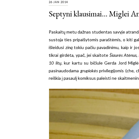
26 JAN 2014
Septyni klausimai... Miglei A
Paskaitų metu dažnas studentas savyje atranda
sustoja ties pripaišytomis paraštėmis, o kiti gal
išleidusi
ziną
tokiu pačiu pavadinimu, kaip ir jo
tikrai girdėta, ypač, jei skaitote
Šiaurės Atėnus
,
10 litų
, kur kartu su bičiule Gerda Jord Miglė
pasinaudodama
grupiokės
privilegijomis (che, c
reiškia į pasaulį komiksus paleisti ne skaitmenin