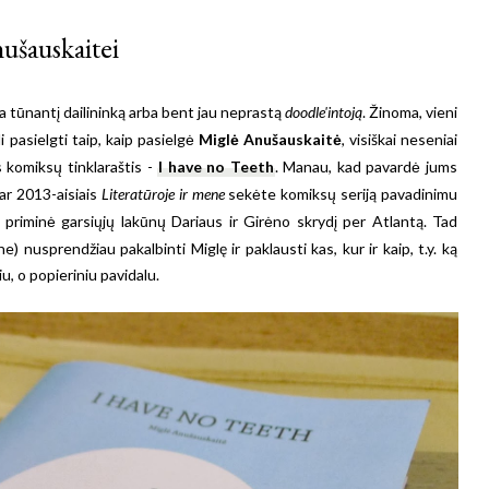
nušauskaitei
 tūnantį dailininką arba bent jau neprastą
doodle'intoją
. Žinoma, vieni
i pasielgti taip, kaip pasielgė
Miglė Anušauskaitė
, visiškai neseniai
s komiksų tinklaraštis -
I have no Teeth
. Manau, kad pavardė jums
 ar 2013-aisiais
Literatūroje ir mene
sekėte komiksų seriją pavadinimu
 priminė garsiųjų lakūnų Dariaus ir Girėno skrydį per Atlantą. Tad
he) nusprendžiau pakalbinti Miglę ir paklausti kas, kur ir kaip, t.y. ką
iu, o popieriniu pavidalu.