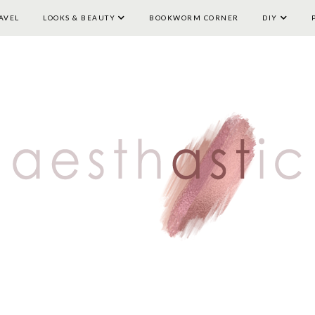
AVEL
LOOKS & BEAUTY
HOME
LIFESTYLE
BOOKWORM CORNER
TRAVEL
LOOKS & BEAUTY
DIY