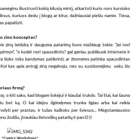
pamėginu iliustruoti kokią kilusią mintį, atkartoti kurio nors kursioko
sus, kuriuos dedu į blogą ar kitur, dažniausiai piešiu namie. Tiesa,
as papaišyti.
ojo zino konceptas?
apie zinų leidybą ir dauguma patarimų buvo maždaug tokie: "jei nori
ų, pirmyn", "o kodėl nori spausdintis? gal geriau publikuok internete ir
s yra šioks toks bandymas patikrinti, ar žmonėms patinka spausdintas
. Kol kas apie antrąjį ziną negalvoju, nes su susidomėjimu seku šio
eriaus firmą?
ę, o kiti sako, kad blogam šokėjui ir kiaušai trukdo. Tai štai, kai šauna
ebiu bet ką. O kai idėjos
išgimdymas
trunka ilgiau arba kai reikia
rodyti per prastas, ir tušas kažkoks per šviesus... Mėgstamiausios
nu žodžiu, įtraukiau lietuviškų patarlių ir pan:D )!
"Comics' Workshops"