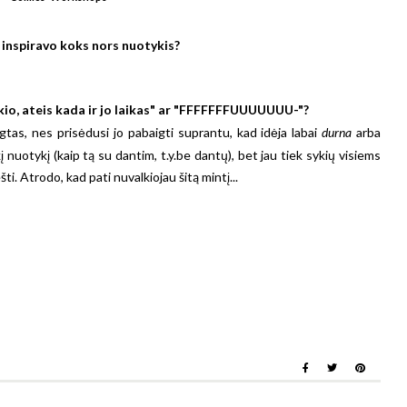
 inspiravo koks nors nuotykis?
o, ateis kada ir jo laikas" ar
"FFFFFFFUUUUUUU-"?
tas, nes prisėdusi jo pabaigti suprantu, kad idėja labai
durna
arba
 nuotykį (kaip tą su dantim, t.y.be dantų), bet jau tiek sykių visiems
šti. Atrodo, kad pati nuvalkiojau šitą mintį...