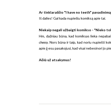
Ar tinklaraščio "I have no teeth" pavadinimą
Iš dalies! Gal kada nupiešiu komiksą apie tai.
Niekaip negali užbaigti komikso - "Nieko toki
Hm, dažniau būna, kad komiksas lieka nepabaig
cheesy.
Nors būna ir taip, kad noriu nupiešti kokį
apie jį esu pasakojusi, kad visai nebesinori jo pie
Ačiū už atsakymus!