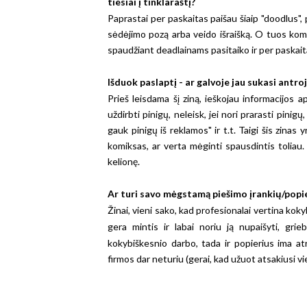
tiesiai į tinklaraštį?
Paprastai per paskaitas paišau šiaip "doodlus", 
sėdėjimo pozą arba veido išraišką. O tuos komik
spaudžiant deadlainams pasitaiko ir per paskait
Išduok paslaptį - ar galvoje jau sukasi antr
Prieš leisdama šį ziną, ieškojau informacijos 
uždirbti pinigų, neleisk, jei nori prarasti pinig
gauk pinigų iš reklamos" ir t.t. Taigi šis zina
komiksas, ar verta mėginti spausdintis toliau
kelionę.
Ar turi savo mėgstamą piešimo įrankių/popi
Žinai, vieni sako, kad profesionalai vertina kokyb
gera mintis ir labai noriu ją nupaišyti, gri
kokybiškesnio darbo, tada ir popierius ima at
firmos dar neturiu (gerai, kad užuot atsakiusi vie