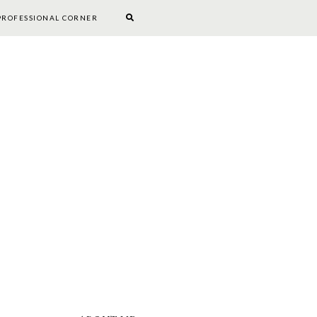
PROFESSIONAL CORNER
BOOKWORM CORNER
DIY
PROFESSIONAL CORNER