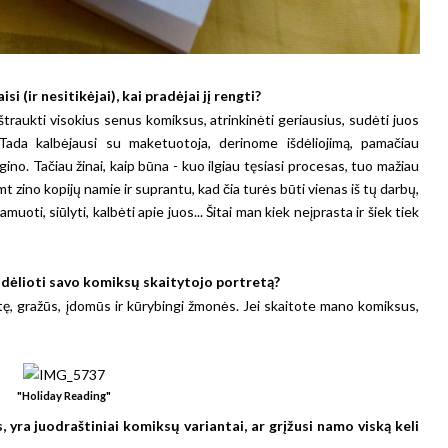
isi (ir nesitikėjai), kai pradėjai jį rengti?
ištraukti visokius senus komiksus, atrinkinėti geriausius, sudėti juos
. Tada kalbėjausi su maketuotoja, derinome išdėliojimą, pamačiau
gino. Tačiau žinai, kaip būna - kuo ilgiau tęsiasi procesas, tuo mažiau
mt zino kopijų namie ir suprantu, kad čia turės būti vienas iš tų darbų,
muoti, siūlyti, kalbėti apie juos... Šitai man kiek neįprasta ir šiek tiek
sudėlioti savo komiksų skaitytojo portretą?
itę, gražūs, įdomūs ir kūrybingi žmonės. Jei skaitote mano komiksus,
"Holiday Reading"
, yra juodraštiniai komiksų variantai, ar grįžusi namo viską keli