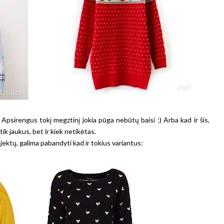
? Apsirengus tokį megztinį jokia pūga nebūtų baisi :) Arba kad ir šis,
k jaukus, bet ir kiek netikėtas.
ektų, galima pabandyti kad ir tokius variantus: