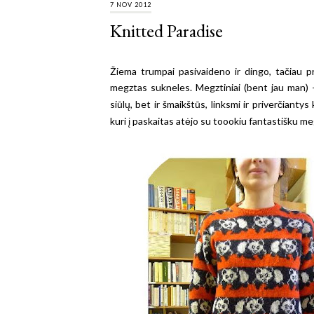
7 NOV 2012
Knitted Paradise
Žiema trumpai pasivaideno ir dingo, tačiau pr
megztas sukneles. Megztiniai (bent jau man) - t
siūlų, bet ir šmaikštūs, linksmi ir priverčiant
kuri į paskaitas atėjo su toookiu fantastišku me