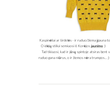
Kaspinėliai ar širdelės - ir ruduo/žiema įgauna
O idėjų stiliui semiuosi iš Korėjos
jaunimo
:)
Tad tikiuosi, kad ir jūsų spintoje atsiras bent 
ruduo gana niūrus, o ir žiemos nėra trumpos... ;)