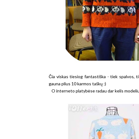
Čia viskas tiesiog fantastiška - tiek spalvos, 
gauna plius 10 karmos taškų :)
O interneto platybėse radau dar kelis modeliuk