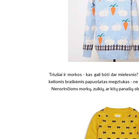
Triušiai ir morkos - kas gali būti dar mielesnio
keliomis braškėmis papuošatas megztukas - ne ti
Nenorinčioms morkų, zuikių, ar kitų panašių obj