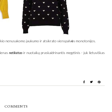
 tokio nenusakomo jaukumo ir atsikrato vienspalvės monotonijos.
vienas
netikėtas
ir nuotaiką praskaidrinantis megztinis - juk lietuviškas
COMMENTS