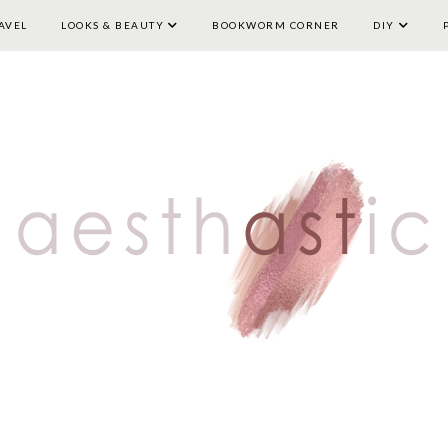
AVEL
LOOKS & BEAUTY
HOME
LIFESTYLE
BOOKWORM CORNER
TRAVEL
LOOKS & BEAUTY
DIY