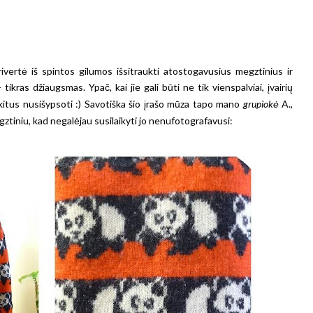
ivertė iš spintos gilumos išsitraukti atostogavusius megztinius ir
ikras džiaugsmas. Ypač, kai jie gali būti ne tik vienspalviai, įvairių
ys kitus nusišypsoti :) Savotiška šio įrašo mūza tapo mano
grupiokė
A.,
gztiniu, kad negalėjau susilaikyti jo nenufotografavusi: