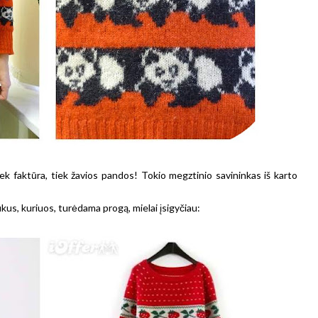
tiek faktūra, tiek žavios pandos! Tokio megztinio savininkas iš karto
us, kuriuos, turėdama progą, mielai įsigyčiau: