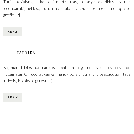
Turiu pasiūlymą - kai keli nuotraukas, padaryk jas didesnes, nes
fotoaparatą neblogą turi, nuotraukos gražios, bet nesimato jų viso
grožio... :}
REPLY
PAPRIKA
Na, man dideles nuotraukos nepatinka bloge, nes is karto viso vaizdo
nepamatai. O nuotraukas galima juk perziureti ant ju paspaudus - tada
ir dydis, ir kokybe geresne :)
REPLY