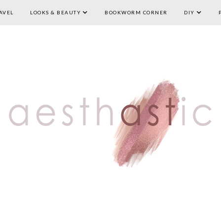
AVEL
LOOKS & BEAUTY
HOME
LIFESTYLE
BOOKWORM CORNER
TRAVEL
LOOKS & BEAUTY
DIY