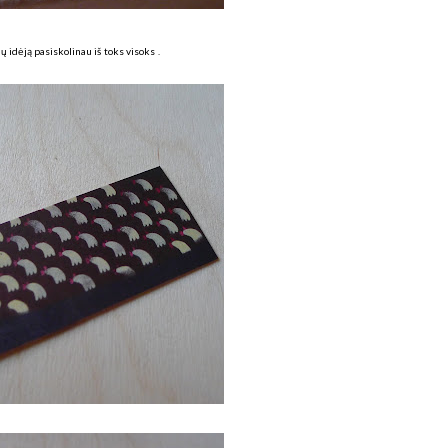
ų idėją pasiskolinau iš
toks visoks
.