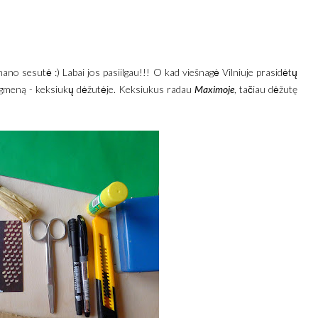
mano sesutė :) Labai jos pasiilgau!!! O kad viešnagė Vilniuje prasidėtų
 staigmeną - keksiukų dėžutėje. Keksiukus radau
Maximoje
, tačiau dėžutę