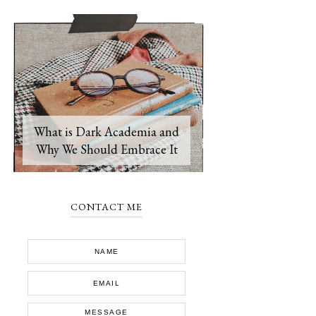
What is Dark Academia and
Why We Should Embrace It
CONTACT ME