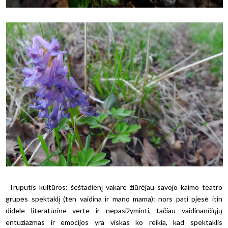
Truputis kultūros: šeštadienį vakare žiūrėjau savojo kaimo teatro
grupės spektaklį (ten vaidina ir mano mama): nors pati pjesė itin
didele literatūrine verte ir nepasižyminti, tačiau vaidinančiųjų
entuziazmas ir emocijos yra viskas ko reikia, kad spektaklis