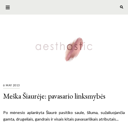
6 MAY 2013
Meška Šiaurėje: pavasario linksmybės
Po mėnesio aplankyta Šiaurė pasitiko saule, šiluma, sužaliuojančia
gamta, drugeliais, gandrais ir visais kitais pavasariškais atributais...