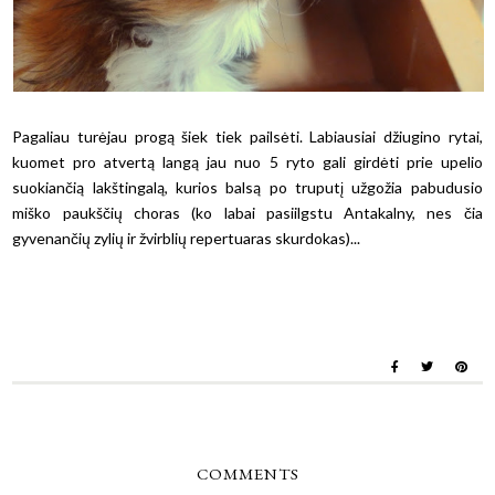
Pagaliau turėjau progą šiek tiek pailsėti. Labiausiai džiugino rytai,
kuomet pro atvertą langą jau nuo 5 ryto gali girdėti prie upelio
suokiančią lakštingalą, kurios balsą po truputį užgožia pabudusio
miško paukščių choras (ko labai pasiilgstu Antakalny, nes čia
gyvenančių zylių ir žvirblių repertuaras skurdokas)...
COMMENTS