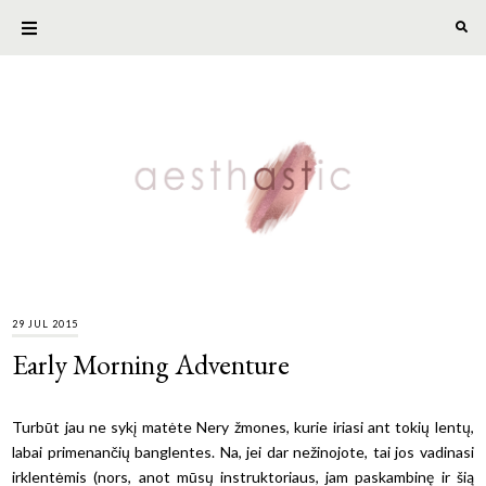
29 JUL 2015
Early Morning Adventure
Turbūt jau ne sykį matėte Nery žmones, kurie iriasi ant tokių lentų,
labai primenančių banglentes. Na, jei dar nežinojote, tai jos vadinasi
irklentėmis (nors, anot mūsų instruktoriaus, jam paskambinę ir šią