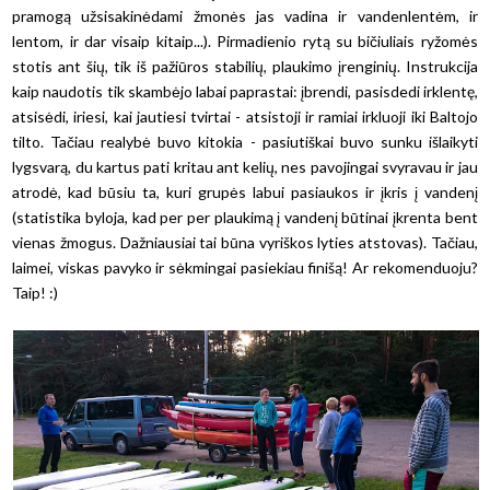
pramogą užsisakinėdami žmonės jas vadina ir vandenlentėm, ir
lentom, ir dar visaip kitaip...). Pirmadienio rytą su bičiuliais ryžomės
stotis ant šių, tik iš pažiūros stabilių, plaukimo įrenginių. Instrukcija
kaip naudotis tik skambėjo labai paprastai: įbrendi, pasisdedi irklentę,
atsisėdi, iriesi, kai jautiesi tvirtai - atsistoji ir ramiai irkluoji iki Baltojo
tilto. Tačiau realybė buvo kitokia - pasiutiškai buvo sunku išlaikyti
lygsvarą, du kartus pati kritau ant kelių, nes pavojingai svyravau ir jau
atrodė, kad būsiu ta, kuri grupės labui pasiaukos ir įkris į vandenį
(statistika byloja, kad per per plaukimą į vandenį būtinai įkrenta bent
vienas žmogus. Dažniausiai tai būna vyriškos lyties atstovas). Tačiau,
laimei, viskas pavyko ir sėkmingai pasiekiau finišą! Ar rekomenduoju?
Taip! :)