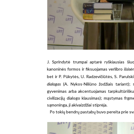
J. Sprindytė trumpai aptarė ryškiausias šiuol
kanoninės formos ir fiksuojamas verlibro
išsis
bet ir P. Pūkytės, U. Radzevičiūtės, S. Parulsk
dialogas
(A. Nykos-Niliūno žodžiais tariant); 
gyvenimas arba akcentuojamas tarpkultūrišku
civilizacijų dialogo klausimas); mąstymas frgme
sąmoninga, ji akivaizdžiai stiprėja.
Po tokių bendrų pastabų buvo pereita prie svar