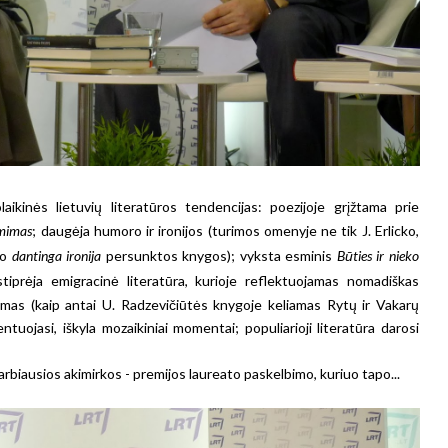
aikinės lietuvių literatūros tendencijas: poezijoje grįžtama prie
ėmimas
; daugėja humoro ir ironijos (turimos omenyje ne tik J. Erlicko,
io
dantinga ironija
persunktos knygos); vyksta esminis
Būties ir nieko
stiprėja emigracinė literatūra, kurioje reflektuojamas nomadiškas
mas (kaip antai U. Radzevičiūtės knygoje keliamas Rytų ir Vakarų
ntuojasi, iškyla mozaikiniai momentai; populiarioji literatūra darosi
biausios akimirkos - premijos laureato paskelbimo, kuriuo tapo...