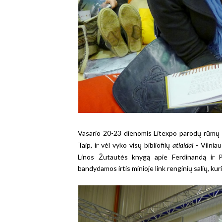
Vasario 20-23 dienomis Litexpo parodų rūmų si
Taip, ir vėl vyko visų bibliofilų
atlaidai
- Vilniau
Linos Žutautės knygą apie Ferdinandą ir 
bandydamos irtis minioje link renginių salių, kuri