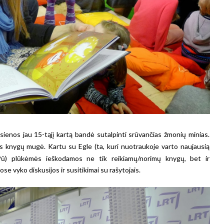
enos jau 15-tąjį kartą bandė sutalpinti srūvančias žmonių minias.
s knygų mugė. Kartu su Egle (ta, kuri nuotraukoje varto naujausią
Pū) plūkėmės ieškodamos ne tik reikiamų/norimų knygų, bet ir
ose vyko diskusijos ir susitikimai su rašytojais.