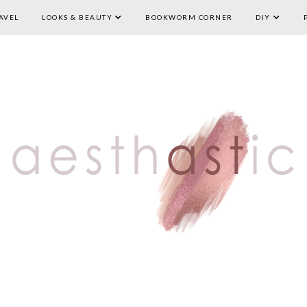
AVEL
LOOKS & BEAUTY
HOME
LIFESTYLE
BOOKWORM CORNER
TRAVEL
LOOKS & BEAUTY
DIY