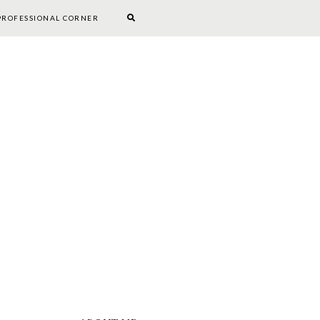
PROFESSIONAL CORNER
BOOKWORM CORNER
DIY
PROFESSIONAL CORNER