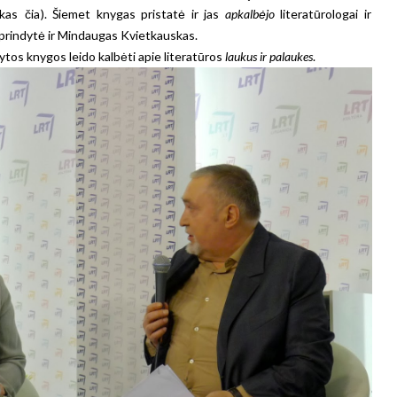
tukas
čia
). Šiemet knygas pristatė ir jas
apkalbėjo
literatūrologai ir
 Sprindytė ir Mindaugas Kvietkauskas.
tos knygos leido kalbėti apie literatūros
laukus ir palaukes
.