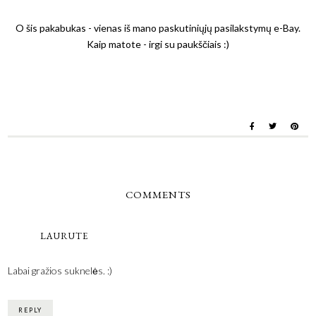
O šis pakabukas - vienas iš mano paskutiniųjų pasilakstymų e-Bay.
Kaip matote - irgi su paukščiais :)
COMMENTS
LAURUTE
Labai gražios suknelės. :)
REPLY