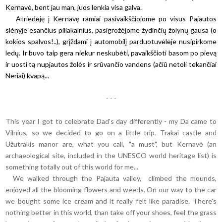
Kernavė, bent jau man, juos lenkia visa galva.
Atriedėję į Kernavę ramiai pasivaikščiojome po visus Pajautos
slėnyje esančius piliakalnius, pasigrožėjome žydinčių žolynų gausa (o
kokios spalvos!..), grįždami į automobilį parduotuvėlėje nusipirkome
ledų. Ir buvo taip gera niekur neskubėti, pavaikščioti basom po pievą
ir uosti tą nupjautos žolės ir srūvančio vandens (ačiū netoli tekančiai
Neriai) kvapą...
- - -
This year I got to celebrate Dad's day differently - my Da came to
Vilnius, so we decided to go on a little trip. Trakai castle and
Užutrakis manor are, what you call, "a must", but Kernavė (an
archaeological site, included in the UNESCO world heritage list) is
something totally out of this world for me...
We walked through the Pajauta valley, climbed the mounds,
enjoyed all the blooming flowers and weeds. On our way to the car
we bought some ice cream and it really felt like paradise. There's
nothing better in this world, than take off your shoes, feel the grass