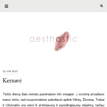
12 JUN 2015
Kernavė
Tėčio dieną šiais metais paminėjom itin smagiai - į sostinę atvažiavo
mano tėtis, tad nusprendėme pakeliauti aplink Vilnių. Žinoma, Trakai
ir Užutrakis yra vieni iš artimiausių ir įspūdingiausių objektų, tačiau