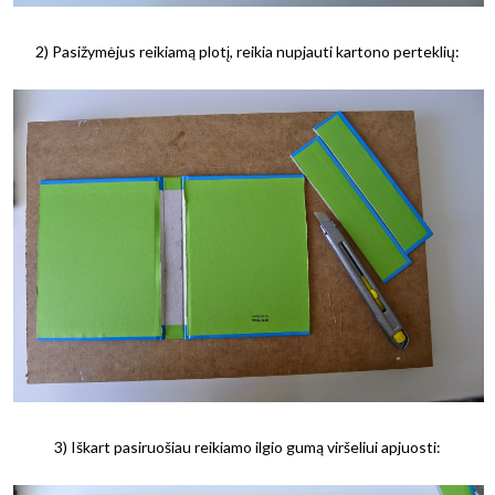
2) Pasižymėjus reikiamą plotį, reikia nupjauti kartono perteklių:
3) Iškart pasiruošiau reikiamo ilgio gumą viršeliui apjuosti: