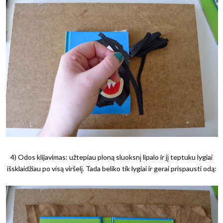
4) Odos klijavimas: užtepiau ploną sluoksnį lipalo ir jį teptuku lygiai
išsklaidžiau po visą viršelį. Tada beliko tik lygiai ir gerai prispausti odą: