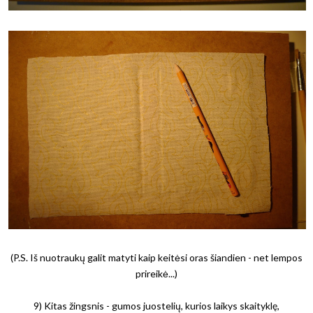
(P.S. Iš nuotraukų galit matyti kaip keitėsi oras šiandien - net lempos
prireikė...)
9) Kitas žingsnis - gumos juostelių, kurios laikys skaityklę,