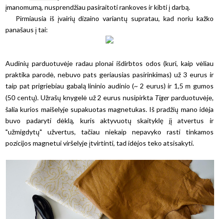
įmanomumą, nusprendžiau pasiraitoti rankoves ir kibti į darbą.
Pirmiausia iš įvairių dizaino variantų supratau, kad noriu kažko
panašaus į tai:
Audinių parduotuvėje radau plonai išdirbtos odos (kuri, kaip vėliau
praktika parodė, nebuvo pats geriausias pasirinkimas) už 3 eurus ir
taip pat prigriebiau gabalą lininio audinio (~ 2 eurus) ir 1,5 m gumos
(50 centų). Užrašų knygelė už 2 eurus nusipirkta
Tiger
parduotuvėje,
šalia kurios maišelyje supakuotas magnetukas. Iš pradžių mano idėja
buvo padaryti dėklą, kuris aktyvuotų skaityklę jį atvertus ir
"užmigdytų" užvertus, tačiau niekaip nepavyko rasti tinkamos
pozicijos magnetui viršelyje įtvirtinti, tad idėjos teko atsisakyti.