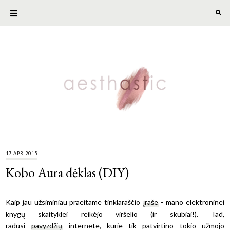
17 APR 2015
Kobo Aura dėklas (DIY)
Kaip jau užsiminiau praeitame tinklaraščio
įraše
- mano elektroninei
knygų skaityklei reikėjo viršelio (ir skubiai!). Tad,
radusi
pavyzdžių
internete, kurie tik patvirtino tokio užmojo