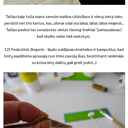
Tačiau kaip tyčia mano senutė mašina užsiožiavo ir vieną vietą teko
persiūti net tris kartus, kas, plonai odai yra labai, labai, labai negerai...
Tačiau paskui tas suvarpytas vietas tiesiog švelniai "pamasažavau",
kad skylės nebe tiek matytųsi.
12) Paskutinis žingsnis - lipalu suklijavau kraštelius ir kampučius, kad
būtų papildoma apsauga nuo irimo pavojų (kas, besitrinant rankinėje
su krūva kitų daiktų gali greit įvykti...)