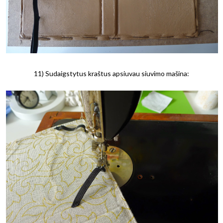
11) Sudaigstytus kraštus apsiuvau siuvimo mašina: