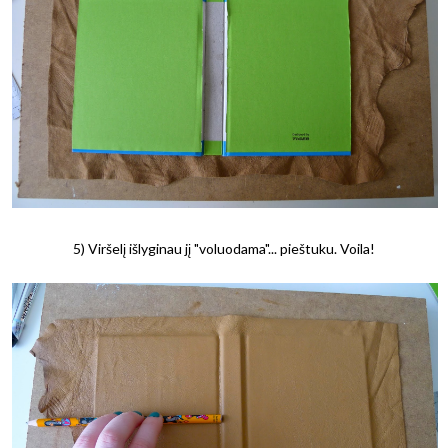
5) Viršelį išlyginau jį "voluodama"... pieštuku. Voila!