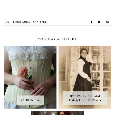
DIY
,
KOBO AURA
,
SKAITYKLĖ
YOU MAY ALSO LIKE
DIY: 1890s Fan Skirt Made
DIY: 1890s Corset
Entirely From... Bed Sheets