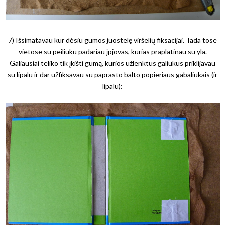
7) Išsimatavau kur dėsiu gumos juostelę viršelių fiksacijai. Tada tose
vietose su peiliuku padariau įpjovas, kurias praplatinau su yla.
Galiausiai teliko tik įkišti gumą, kurios užlenktus galiukus priklijavau
su lipalu ir dar užfiksavau su paprasto balto popieriaus gabaliukais (ir
lipalu):