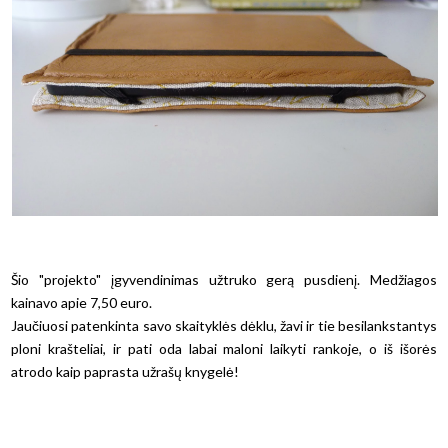
Šio "projekto" įgyvendinimas užtruko gerą pusdienį. Medžiagos
kainavo apie 7,50 euro.
Jaučiuosi patenkinta savo skaityklės dėklu, žavi ir tie besilankstantys
ploni krašteliai, ir pati oda labai maloni laikyti rankoje, o iš išorės
atrodo kaip paprasta užrašų knygelė!