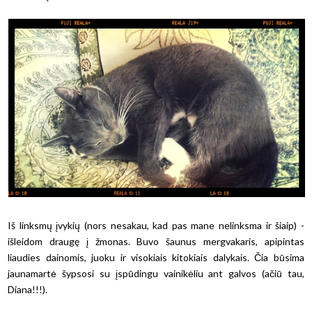
Iš linksmų įvykių (nors nesakau, kad pas mane nelinksma ir šiaip) -
išleidom draugę į žmonas. Buvo šaunus mergvakaris, apipintas
liaudies dainomis, juoku ir visokiais kitokiais dalykais. Čia būsima
jaunamartė šypsosi su įspūdingu vainikėliu ant galvos (ačiū tau,
Diana!!!).