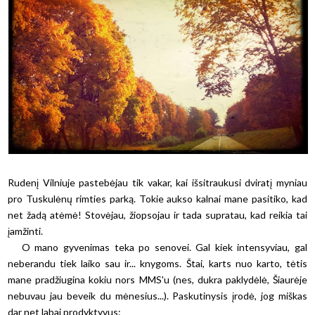
Rudenį Vilniuje pastebėjau tik vakar, kai išsitraukusi dviratį myniau
pro Tuskulėnų rimties parką. Tokie aukso kalnai mane pasitiko, kad
net žadą atėmė! Stovėjau, žiopsojau ir tada supratau, kad reikia tai
įamžinti.
O mano gyvenimas teka po senovei. Gal kiek intensyviau, gal
neberandu tiek laiko sau ir... knygoms. Štai, karts nuo karto, tėtis
mane pradžiugina kokiu nors MMS'u (nes, dukra paklydėlė, Šiaurėje
nebuvau jau beveik du mėnesius...). Paskutinysis įrodė, jog miškas
dar net labai prodyktyvus: