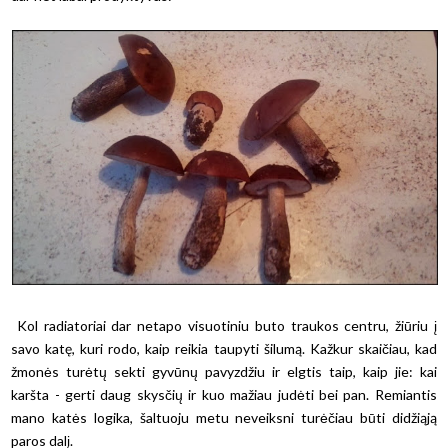
Kol radiatoriai dar netapo visuotiniu buto traukos centru, žiūriu į
savo katę, kuri rodo, kaip reikia taupyti šilumą. Kažkur skaičiau, kad
žmonės turėtų sekti gyvūnų pavyzdžiu ir elgtis taip, kaip jie: kai
karšta - gerti daug skysčių ir kuo mažiau judėti bei pan. Remiantis
mano katės logika, šaltuoju metu neveiksni turėčiau būti didžiąją
paros dalį.